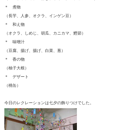
＊ 煮物
（長芋、人参、オクラ、インゲン豆）
＊ 和え物
（オクラ、しめじ、胡瓜、カニカマ、鰹節）
＊ 味噌汁
（豆腐、揚げ、揚げ、白菜、葱）
＊ 香の物
（柚子大根）
＊ デザート
（桃缶）
今日のレクレーションは七夕の飾りつけでした。