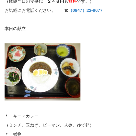
（体験当日の食事代
２４８円
も
無料
です。）
お気軽にお電話ください。 ☎
（0947）22-9077
本日の献立
＊ キーマカレー
（ミンチ、玉ねぎ、ピーマン、人参、ゆで卵）
＊ 煮物