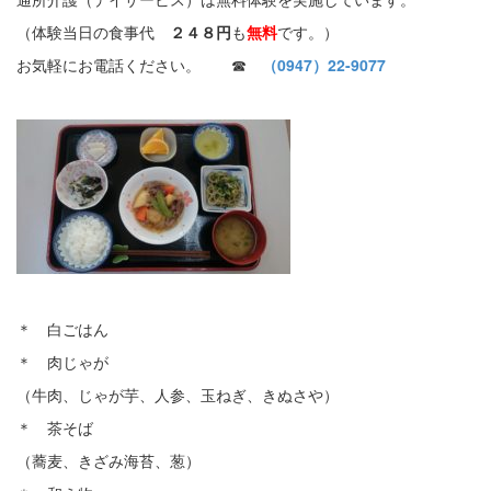
（体験当日の食事代
２４８円
も
無料
です。）
お気軽にお電話ください。 ☎
（0947）22-9077
＊ 白ごはん
＊ 肉じゃが
（牛肉、じゃが芋、人参、玉ねぎ、きぬさや）
＊ 茶そば
（蕎麦、きざみ海苔、葱）