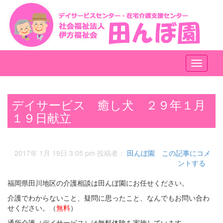
メ
ニ
ュ
ー
デイサービス 癒し犬 ２９年１月
１９日献立
2017年 1月 19日 3:05 pm
投稿者：
田んぼ園
この記事にコメ
ントする
福岡県田川地区の介護相談は田んぼ園にお任せください。
介護でわからないこと、疑問に思ったこと、なんでもお問い合わ
せください。（
無料
）
通所介護（デイサービス）は無料体験を実施しています。