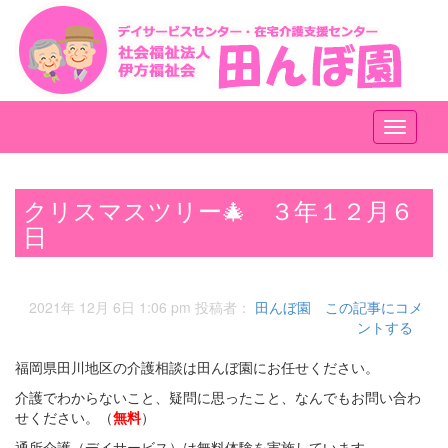
メ
ニ
ュ
ー
クリスマスツリー🎄 ３年１２月６
日
2021年 12月 6日 1:06 pm
投稿者：
田んぼ園
この記事にコメ
ントする
福岡県田川地区の介護相談は田んぼ園にお任せください。
介護でわからないこと、疑問に思ったこと、なんでもお問い合わ
せください。（
無料
）
通所介護（デイサービス）は無料体験を実施しています。