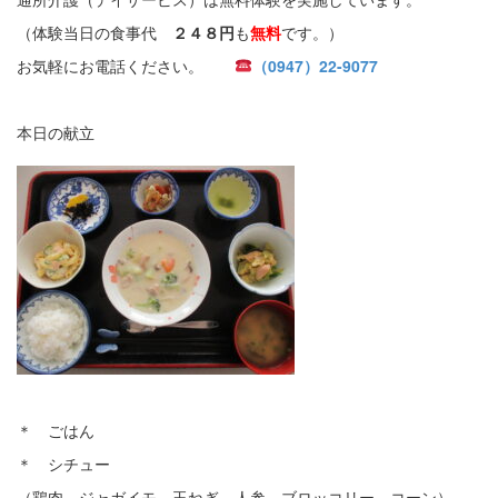
（体験当日の食事代
２４８円
も
無料
です。）
お気軽にお電話ください。
（0947）22-9077
本日の献立
＊ ごはん
＊ シチュー
（鶏肉、ジャガイモ、玉ねぎ、人参、ブロッコリー、コーン）