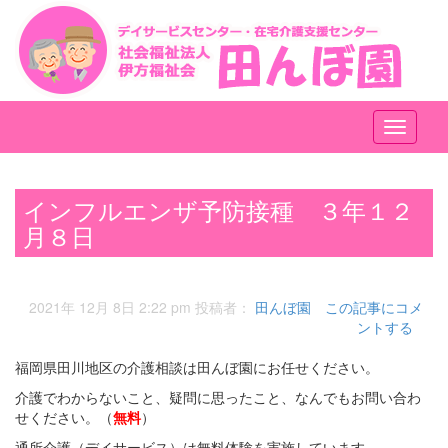
メ
ニ
ュ
ー
インフルエンザ予防接種 ３年１２
月８日
2021年 12月 8日 2:22 pm
投稿者：
田んぼ園
この記事にコメ
ントする
福岡県田川地区の介護相談は田んぼ園にお任せください。
介護でわからないこと、疑問に思ったこと、なんでもお問い合わ
せください。（
無料
）
通所介護（デイサービス）は無料体験を実施しています。