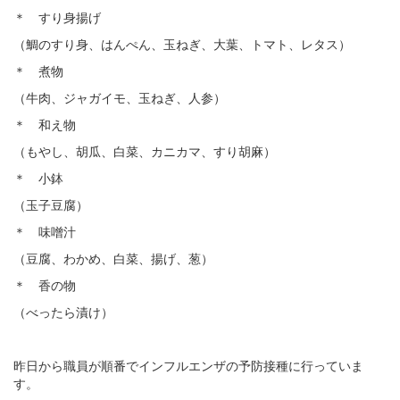
＊ すり身揚げ
（鯛のすり身、はんぺん、玉ねぎ、大葉、トマト、レタス）
＊ 煮物
（牛肉、ジャガイモ、玉ねぎ、人参）
＊ 和え物
（もやし、胡瓜、白菜、カニカマ、すり胡麻）
＊ 小鉢
（玉子豆腐）
＊ 味噌汁
（豆腐、わかめ、白菜、揚げ、葱）
＊ 香の物
（べったら漬け）
昨日から職員が順番でインフルエンザの予防接種に行っていま
す。