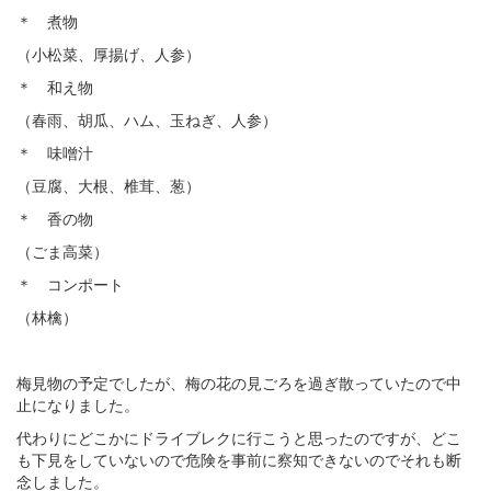
＊ 煮物
（小松菜、厚揚げ、人参）
＊ 和え物
（春雨、胡瓜、ハム、玉ねぎ、人参）
＊ 味噌汁
（豆腐、大根、椎茸、葱）
＊ 香の物
（ごま高菜）
＊ コンポート
（林檎）
梅見物の予定でしたが、梅の花の見ごろを過ぎ散っていたので中
止になりました。
代わりにどこかにドライブレクに行こうと思ったのですが、どこ
も下見をしていないので危険を事前に察知できないのでそれも断
念しました。