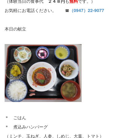
（体験当日の食事代
２４８円
も
無料
です。）
お気軽にお電話ください。 ☎
（0947）22-9077
本日の献立
＊ ごはん
＊ 煮込みハンバーグ
（ミンチ、玉ねぎ、人参、しめじ、大葉、トマト）