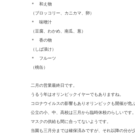
＊ 和え物
（ブロッコリー、カニカマ、卵）
＊ 味噌汁
（豆腐、わかめ、南瓜、葱）
＊ 香の物
（しば漬け）
＊ フルーツ
（桃缶）
二月の営業最終日です。
うるう年はオリンピックイヤーでもありますね。
コロナウイルスの影響もありオリンピックも開催が危
公立の小、中、高校は三月から臨時休校のらしいです
マスクの供給も間に合ってないようです。
当園も三月分までは確保済みですが、それ以降の分が