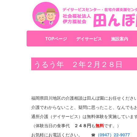
TOPページ
デイサービス
施設案内
うるう年 ２年２月２８日
福岡県田川地区の介護相談は田んぼ園にお任せくださ
介護でわからないこと、疑問に思ったこと、なんでも
通所介護（デイサービス）は無料体験を実施していま
（体験当日の食事代
２４８円
も
無料
です。）
お気軽にお電話ください。 ☎
（0947）22-9077