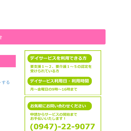
せ
トする