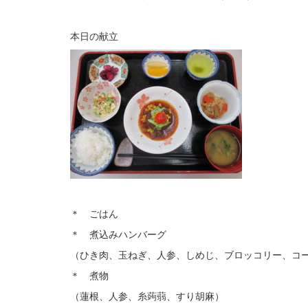
本日の献立
＊ ごはん
＊ 煮込みハンバーグ
（ひき肉、玉ねぎ、人参、しめじ、ブロッコリー、コ
＊ 煮物
（蓮根、人参、糸蒟蒻、すり胡麻）