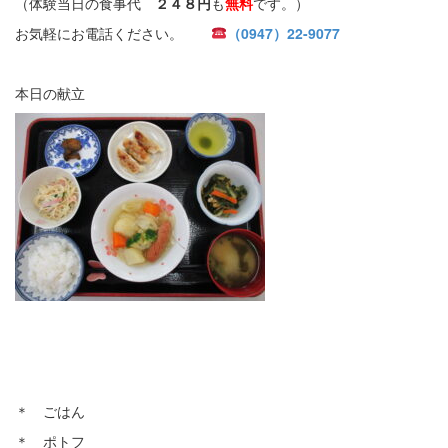
（体験当日の食事代
２４８円
も
無料
です。）
お気軽にお電話ください。
（0947）22-9077
本日の献立
＊ ごはん
＊ ポトフ