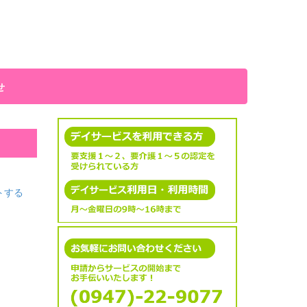
せ
トする