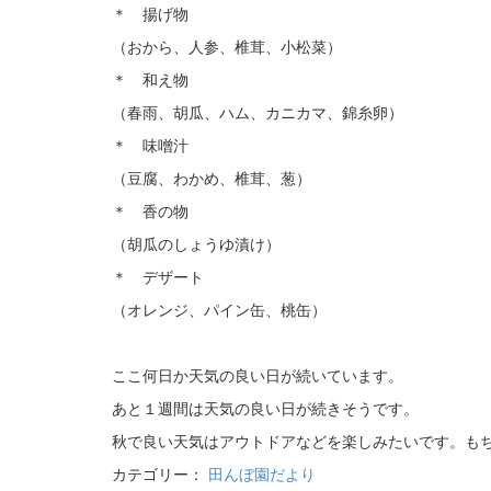
＊ 揚げ物
（おから、人参、椎茸、小松菜）
＊ 和え物
（春雨、胡瓜、ハム、カニカマ、錦糸卵）
＊ 味噌汁
（豆腐、わかめ、椎茸、葱）
＊ 香の物
（胡瓜のしょうゆ漬け）
＊ デザート
（オレンジ、パイン缶、桃缶）
ここ何日か天気の良い日が続いています。
あと１週間は天気の良い日が続きそうです。
秋で良い天気はアウトドアなどを楽しみたいです。も
カテゴリー：
田んぼ園だより