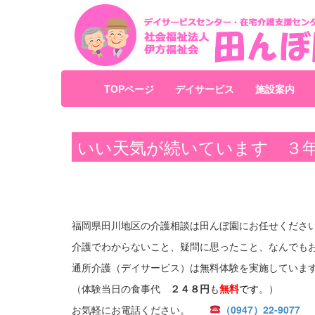
TOPページ
デイサービス
施設案内
いい天気が続いています ３
福岡県田川地区の介護相談は田んぼ園にお任せくださ
介護でわからないこと、疑問に思ったこと、なんでも
通所介護（デイサービス）は無料体験を実施していま
（体験当日の食事代
２４８円
も
無料
で
す
。）
お気軽にお電話ください。
（0947）22-9077