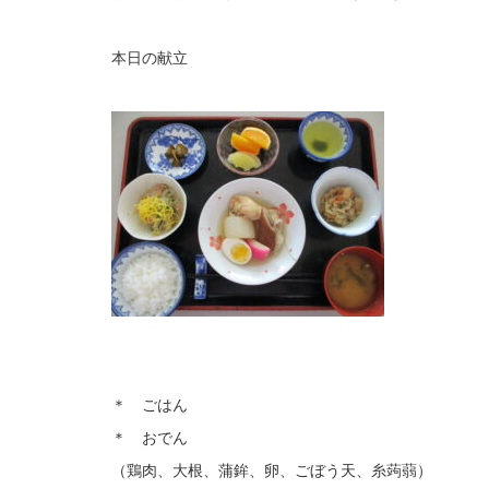
本日の献立
＊ ごはん
＊ おでん
（鶏肉、大根、蒲鉾、卵、ごぼう天、糸蒟蒻）