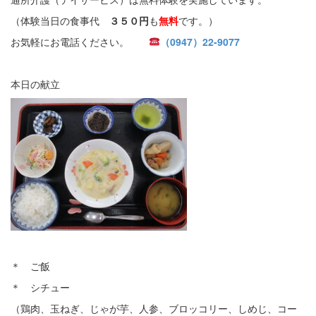
（体験当日の食事代
３５０円
も
無料
です。）
お気軽にお電話ください。
（0947）22-9077
本日の献立
＊ ご飯
＊ シチュー
（鶏肉、玉ねぎ、じゃが芋、人参、ブロッコリー、しめじ、コー