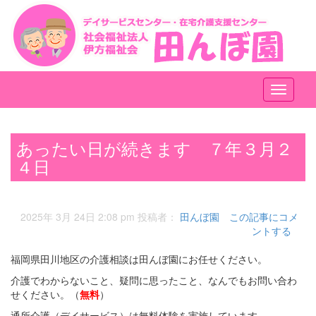
メ
ニ
ュ
ー
あったい日が続きます ７年３月２
４日
2025年 3月 24日 2:08 pm
投稿者：
田んぼ園
この記事にコメ
ントする
福岡県田川地区の介護相談は田んぼ園にお任せください。
介護でわからないこと、疑問に思ったこと、なんでもお問い合わ
せください。（
無料
）
通所介護（デイサービス）は無料体験を実施しています。