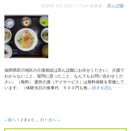
2026年 6月 25日 1:17 pm
投稿者：
田んぼ園
福岡県田川地区の介護相談は田んぼ園にお任せください。 介護で
わからないこと、疑問に思ったこと、なんでもお問い合わせくだ
さい。（無料） 通所介護（デイサービス）は無料体験を実施して
います。 （体験当日の食事代 ５００円も無...
続きを読む・・・
« 前へ
1
2
3
4
5
…
311
次へ »