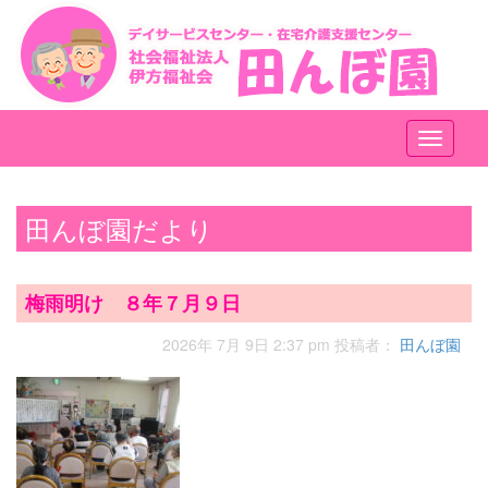
メ
ニ
ュ
ー
田んぼ園だより
梅雨明け ８年７月９日
2026年 7月 9日 2:37 pm
投稿者：
田んぼ園